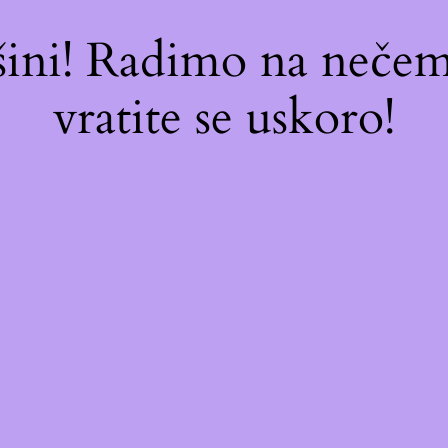
ašini! Radimo na neč
vratite se uskoro!