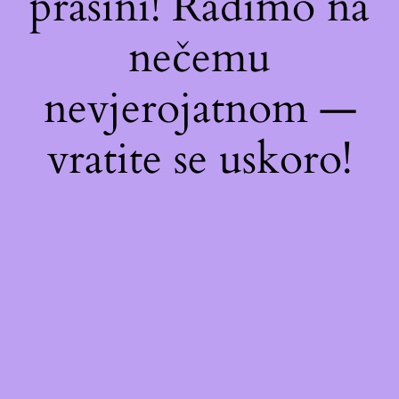
prašini! Radimo na
nečemu
nevjerojatnom —
vratite se uskoro!