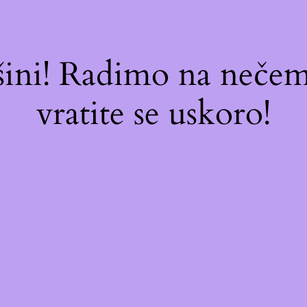
ašini! Radimo na neč
vratite se uskoro!