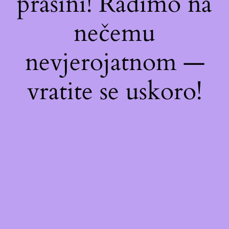
prašini! Radimo na
nečemu
nevjerojatnom —
vratite se uskoro!