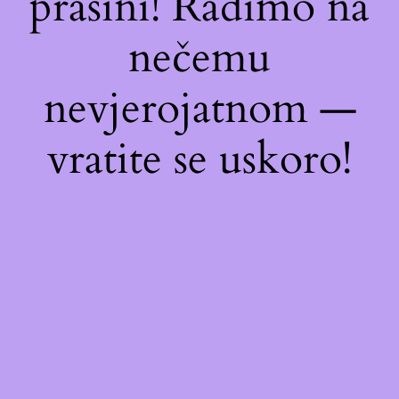
prašini! Radimo na
nečemu
nevjerojatnom —
vratite se uskoro!