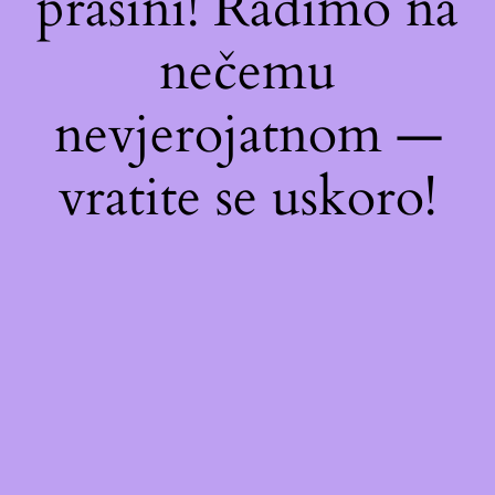
prašini! Radimo na
nečemu
nevjerojatnom —
vratite se uskoro!