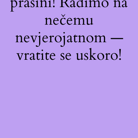
prašini! Radimo na
nečemu
nevjerojatnom —
vratite se uskoro!