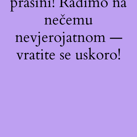
prašini! Radimo na
nečemu
nevjerojatnom —
vratite se uskoro!