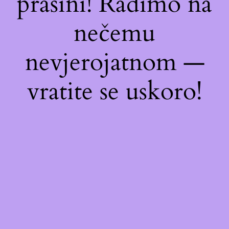
prašini! Radimo na
nečemu
nevjerojatnom —
vratite se uskoro!