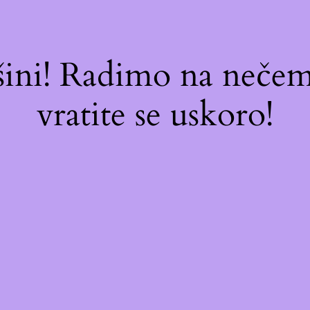
ašini! Radimo na neč
vratite se uskoro!