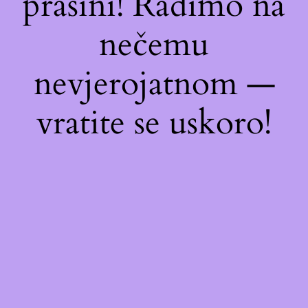
prašini! Radimo na
nečemu
nevjerojatnom —
vratite se uskoro!