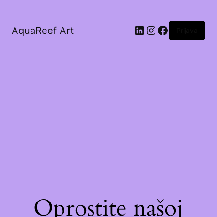
AquaReef Art
Prijava
Oprostite našoj