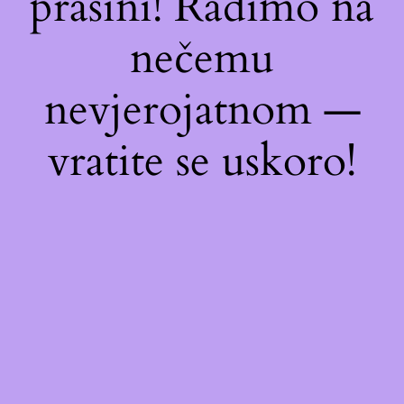
prašini! Radimo na
nečemu
nevjerojatnom —
vratite se uskoro!