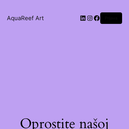
AquaReef Art
Prijava
Oprostite našoj