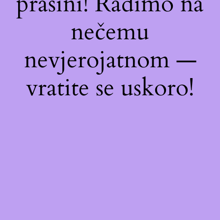
prašini! Radimo na
nečemu
nevjerojatnom —
vratite se uskoro!