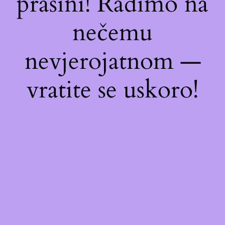
prašini! Radimo na
nečemu
nevjerojatnom —
vratite se uskoro!