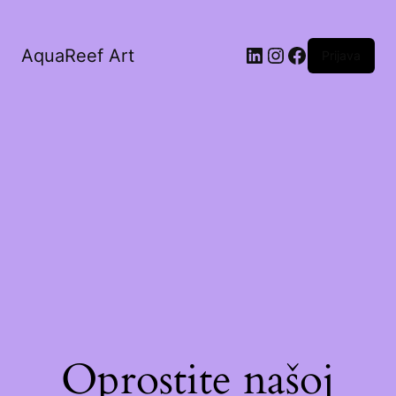
AquaReef Art
Prijava
Oprostite našoj