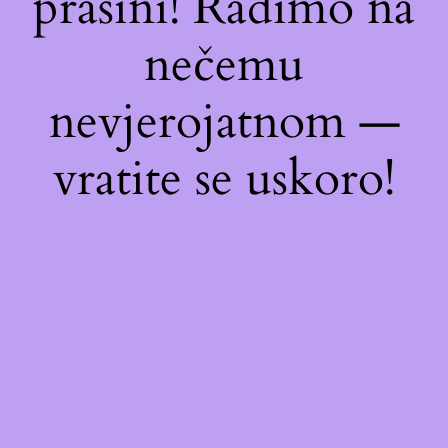
prašini! Radimo na
nečemu
nevjerojatnom —
vratite se uskoro!