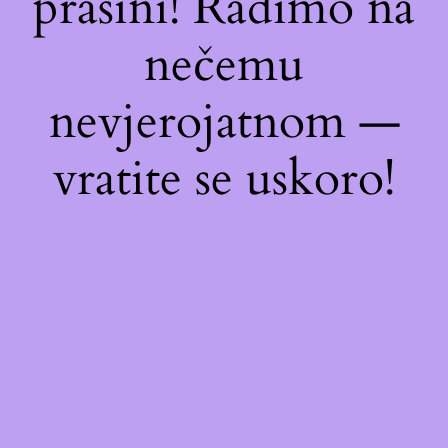
prašini! Radimo na
nečemu
nevjerojatnom —
vratite se uskoro!