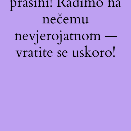
prašini! Radimo na
nečemu
nevjerojatnom —
vratite se uskoro!