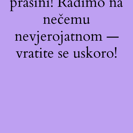
prašini! Radimo na
nečemu
nevjerojatnom —
vratite se uskoro!