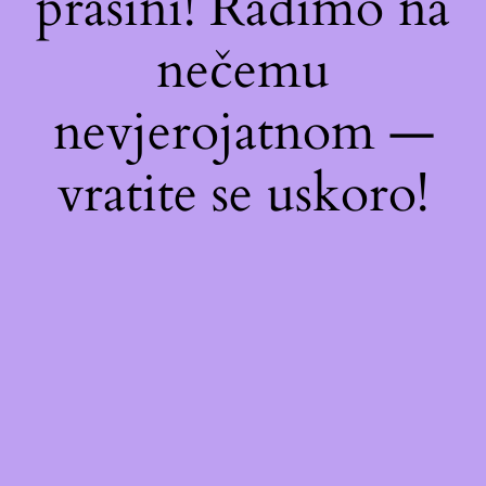
prašini! Radimo na
nečemu
nevjerojatnom —
vratite se uskoro!