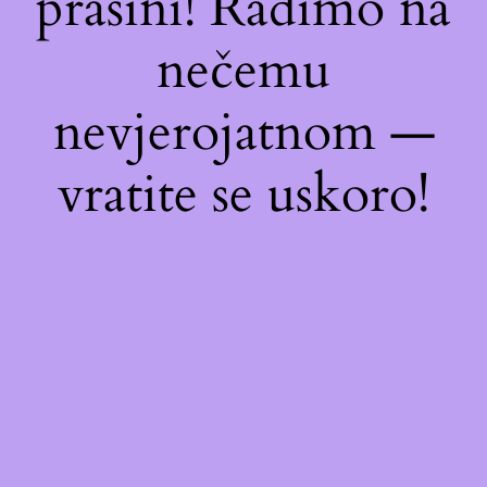
prašini! Radimo na
nečemu
nevjerojatnom —
vratite se uskoro!