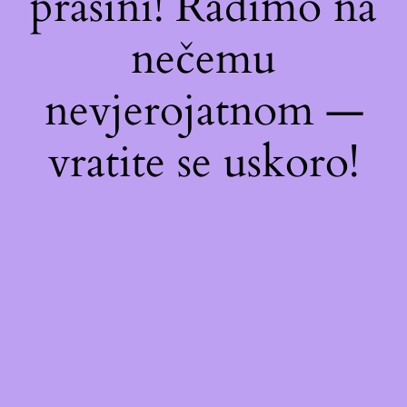
prašini! Radimo na
nečemu
nevjerojatnom —
vratite se uskoro!