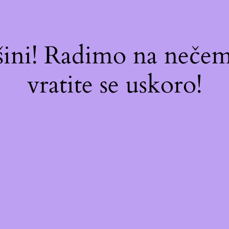
ašini! Radimo na neč
vratite se uskoro!