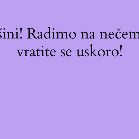
ašini! Radimo na neč
vratite se uskoro!