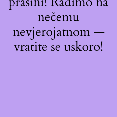
prašini! Radimo na
nečemu
nevjerojatnom —
vratite se uskoro!