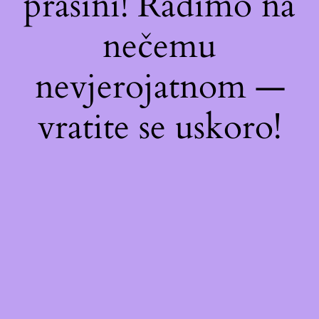
prašini! Radimo na
nečemu
nevjerojatnom —
vratite se uskoro!