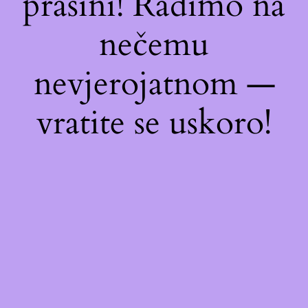
prašini! Radimo na
nečemu
nevjerojatnom —
vratite se uskoro!