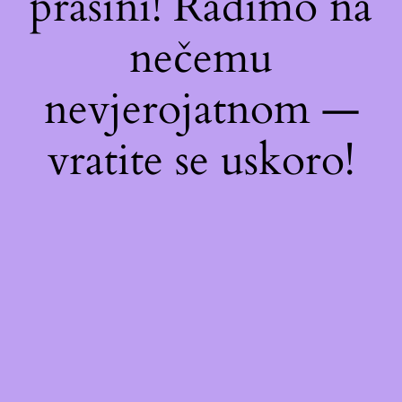
prašini! Radimo na
nečemu
nevjerojatnom —
vratite se uskoro!