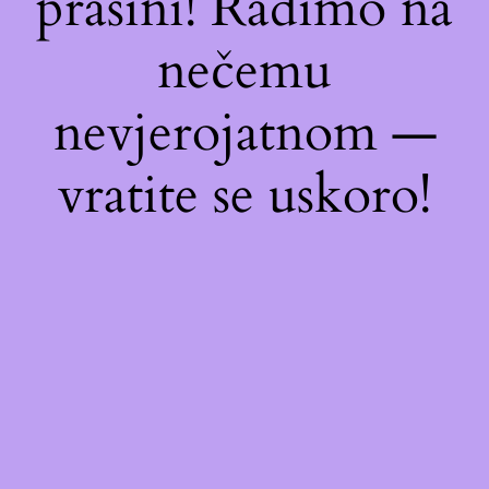
prašini! Radimo na
nečemu
nevjerojatnom —
vratite se uskoro!