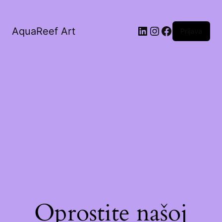
AquaReef Art
Prijava
Oprostite našoj