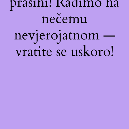
prašini! Radimo na
nečemu
nevjerojatnom —
vratite se uskoro!