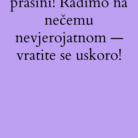
prašini! Radimo na
nečemu
nevjerojatnom —
vratite se uskoro!