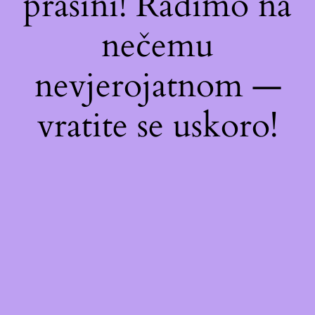
prašini! Radimo na
nečemu
nevjerojatnom —
vratite se uskoro!