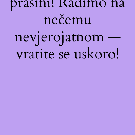
prašini! Radimo na
nečemu
nevjerojatnom —
vratite se uskoro!