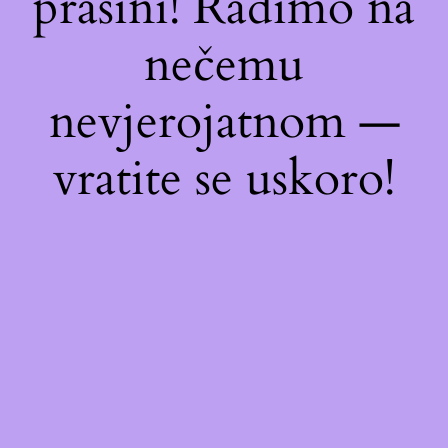
prašini! Radimo na
nečemu
nevjerojatnom —
vratite se uskoro!